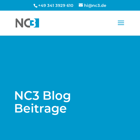
+49 341 3929 610
hi@nc3.de
NC3 Blog
Beitrage