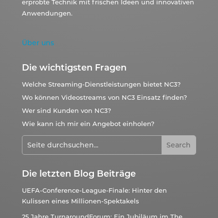
erprobte Technik mit frischen Ideen und innovativen
Anwendungen.
Über uns
Die wichtigsten Fragen
Welche Streaming-Dienstleistungen bietet NC3?
Wo können Videostreams von NC3 Einsatz finden?
Wer sind Kunden von NC3?
Wie kann ich mir ein Angebot einholen?
Die letzten Blog Beiträge
UEFA-Conference-League-Finale: Hinter den
Kulissen eines Millionen-Spektakels
25 Jahre TurnaroundForum: Ein Jubiläum im The