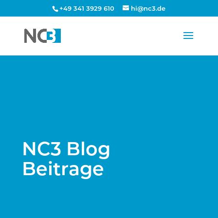
+49 341 3929 610
hi@nc3.de
NC3 Blog
Beitrage