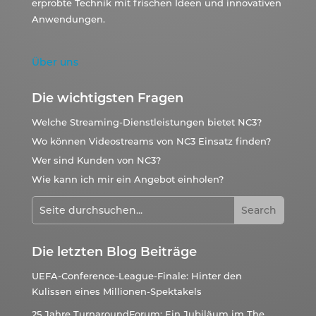
erprobte Technik mit frischen Ideen und innovativen
Anwendungen.
Über uns
Die wichtigsten Fragen
Welche Streaming-Dienstleistungen bietet NC3?
Wo können Videostreams von NC3 Einsatz finden?
Wer sind Kunden von NC3?
Wie kann ich mir ein Angebot einholen?
Die letzten Blog Beiträge
UEFA-Conference-League-Finale: Hinter den
Kulissen eines Millionen-Spektakels
25 Jahre TurnaroundForum: Ein Jubiläum im The