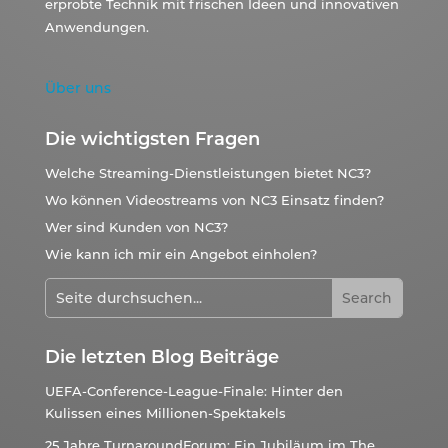
erprobte Technik mit frischen Ideen und innovativen
Anwendungen.
Über uns
Die wichtigsten Fragen
Welche Streaming-Dienstleistungen bietet NC3?
Wo können Videostreams von NC3 Einsatz finden?
Wer sind Kunden von NC3?
Wie kann ich mir ein Angebot einholen?
Die letzten Blog Beiträge
UEFA-Conference-League-Finale: Hinter den
Kulissen eines Millionen-Spektakels
25 Jahre TurnaroundForum: Ein Jubiläum im The