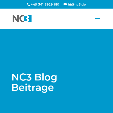
+49 341 3929 610
hi@nc3.de
NC3 Blog
Beitrage