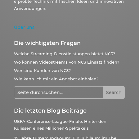
erprobte Technik mit frischen Ideen und innovativen
Anwendungen.
Über uns
Die wichtigsten Fragen
Welche Streaming-Dienstleistungen bietet NC3?
Wo können Videostreams von NC3 Einsatz finden?
Wer sind Kunden von NC3?
Wie kann ich mir ein Angebot einholen?
Die letzten Blog Beiträge
UEFA-Conference-League-Finale: Hinter den
Kulissen eines Millionen-Spektakels
25 Jahre TurnaroundForum: Ein Jubiläum im The