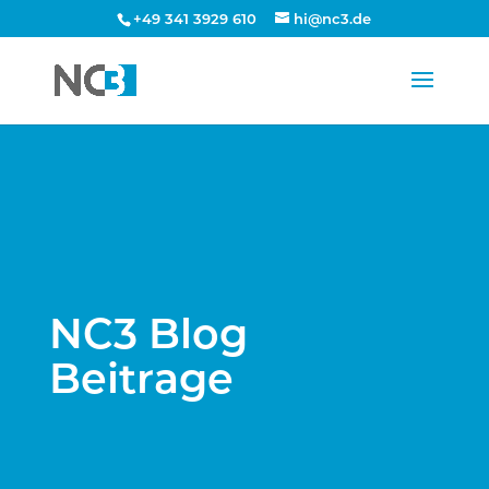
+49 341 3929 610
hi@nc3.de
NC3 Blog
Beitrage