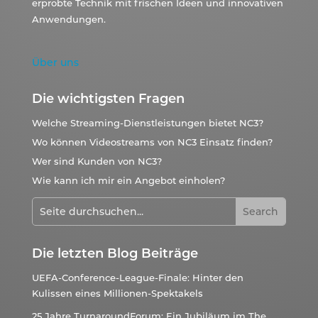
erprobte Technik mit frischen Ideen und innovativen
Anwendungen.
Über uns
Die wichtigsten Fragen
Welche Streaming-Dienstleistungen bietet NC3?
Wo können Videostreams von NC3 Einsatz finden?
Wer sind Kunden von NC3?
Wie kann ich mir ein Angebot einholen?
Die letzten Blog Beiträge
UEFA-Conference-League-Finale: Hinter den
Kulissen eines Millionen-Spektakels
25 Jahre TurnaroundForum: Ein Jubiläum im The