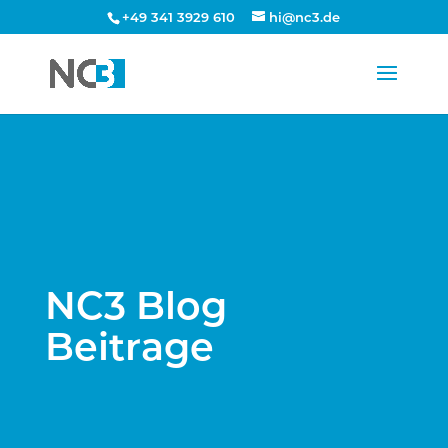
+49 341 3929 610
hi@nc3.de
NC3 Blog
Beitrage