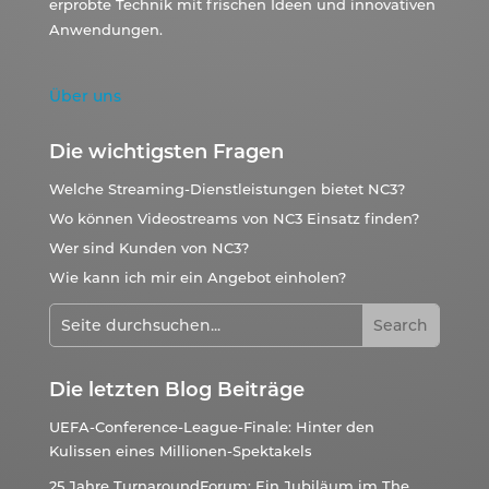
erprobte Technik mit frischen Ideen und innovativen
Anwendungen.
Über uns
Die wichtigsten Fragen
Welche Streaming-Dienstleistungen bietet NC3?
Wo können Videostreams von NC3 Einsatz finden?
Wer sind Kunden von NC3?
Wie kann ich mir ein Angebot einholen?
Die letzten Blog Beiträge
UEFA-Conference-League-Finale: Hinter den
Kulissen eines Millionen-Spektakels
25 Jahre TurnaroundForum: Ein Jubiläum im The