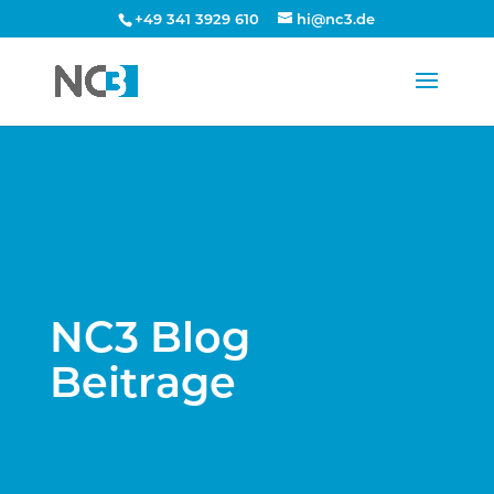
+49 341 3929 610
hi@nc3.de
NC3 Blog
Beitrage