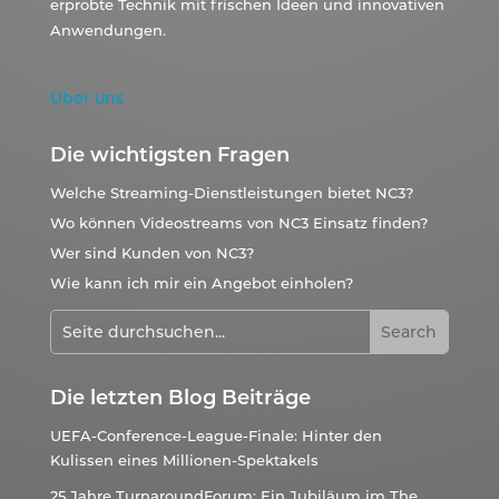
erprobte Technik mit frischen Ideen und innovativen
Anwendungen.
Über uns
Die wichtigsten Fragen
Welche Streaming-Dienstleistungen bietet NC3?
Wo können Videostreams von NC3 Einsatz finden?
Wer sind Kunden von NC3?
Wie kann ich mir ein Angebot einholen?
Die letzten Blog Beiträge
UEFA-Conference-League-Finale: Hinter den
Kulissen eines Millionen-Spektakels
25 Jahre TurnaroundForum: Ein Jubiläum im The