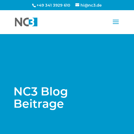
+49 341 3929 610
hi@nc3.de
NC3 Blog
Beitrage