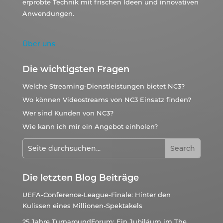
erprobte Technik mit frischen Ideen und innovativen
Anwendungen.
Über uns
Die wichtigsten Fragen
Welche Streaming-Dienstleistungen bietet NC3?
Wo können Videostreams von NC3 Einsatz finden?
Wer sind Kunden von NC3?
Wie kann ich mir ein Angebot einholen?
Die letzten Blog Beiträge
UEFA-Conference-League-Finale: Hinter den
Kulissen eines Millionen-Spektakels
25 Jahre TurnaroundForum: Ein Jubiläum im The