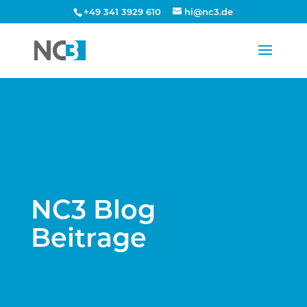
+49 341 3929 610
hi@nc3.de
NC3 Blog
Beitrage