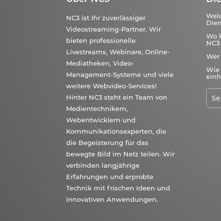
Wel
NC3 ist Ihr zuverlässiger
Dien
Videostreaming-Partner. Wir
Wo 
bieten professionelle
NC3 
Livestreams, Webinare, Online-
Wer
Mediatheken, Video-
Wie 
Management-Systeme und viele
einh
weitere Webvideo-Services!
Hinter NC3 steht ein Team von
Medientechnikern,
Webentwicklern und
Kommunikationsexperten, die
die Begeisterung für das
bewegte Bild im Netz teilen. Wir
verbinden langjährige
Erfahrungen und erprobte
Technik mit frischen Ideen und
innovativen Anwendungen.