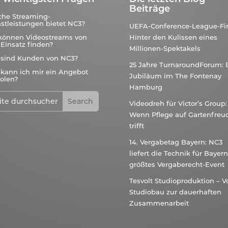
Beiträge
che Streaming-
stleistungen bietet NC3?
UEFA-Conference-League-Fin
können Videostreams von
Hinter den Kulissen eines
Einsatz finden?
Millionen-Spektakels
 sind Kunden von NC3?
25 Jahre TurnaroundForum: 
kann ich mir ein Angebot
Jubiläum im The Fontenay
olen?
Hamburg
Videodreh für Victor’s Group:
Wenn Pflege auf Gartenfreu
trifft
14. Vergabetag Bayern: NC3
liefert die Technik für Bayer
größtes Vergaberecht-Event
Tesvolt Studioproduktion – 
Studiobau zur dauerhaften
Zusammenarbeit