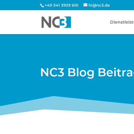
+49 341 3929 610
hi@nc3.de
Dienstleis
NC3 Blog Beitr