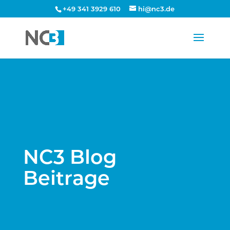
+49 341 3929 610
hi@nc3.de
NC3 Blog
Beitrage