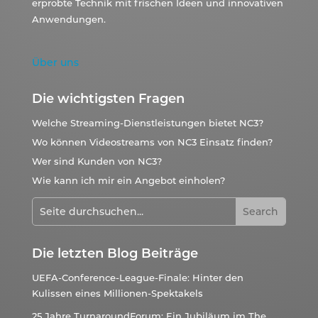
erprobte Technik mit frischen Ideen und innovativen
Anwendungen.
Über uns
Die wichtigsten Fragen
Welche Streaming-Dienstleistungen bietet NC3?
Wo können Videostreams von NC3 Einsatz finden?
Wer sind Kunden von NC3?
Wie kann ich mir ein Angebot einholen?
Die letzten Blog Beiträge
UEFA-Conference-League-Finale: Hinter den
Kulissen eines Millionen-Spektakels
25 Jahre TurnaroundForum: Ein Jubiläum im The