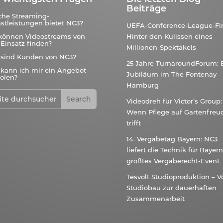
Beiträge
che Streaming-
stleistungen bietet NC3?
UEFA-Conference-League-Fin
können Videostreams von
Hinter den Kulissen eines
Einsatz finden?
Millionen-Spektakels
 sind Kunden von NC3?
25 Jahre TurnaroundForum: 
kann ich mir ein Angebot
Jubiläum im The Fontenay
olen?
Hamburg
Videodreh für Victor’s Group:
Wenn Pflege auf Gartenfreu
trifft
14. Vergabetag Bayern: NC3
liefert die Technik für Bayer
größtes Vergaberecht-Event
Tesvolt Studioproduktion – 
Studiobau zur dauerhaften
Zusammenarbeit