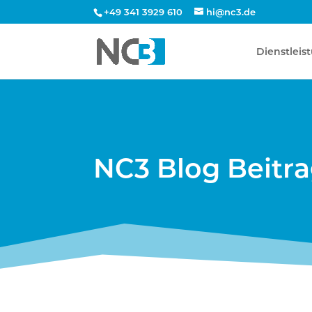
+49 341 3929 610
hi@nc3.de
Dienstleis
NC3 Blog Beitr