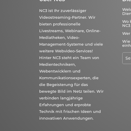
Wel
NC3 ist Ihr zuverlässiger
Dien
Videostreaming-Partner. Wir
Wo 
bieten professionelle
NC3 
Livestreams, Webinare, Online-
Wer
Mediatheken, Video-
Wie 
Management-Systeme und viele
einh
weitere Webvideo-Services!
Hinter NC3 steht ein Team von
Medientechnikern,
Webentwicklern und
Kommunikationsexperten, die
die Begeisterung für das
bewegte Bild im Netz teilen. Wir
verbinden langjährige
Erfahrungen und erprobte
Technik mit frischen Ideen und
innovativen Anwendungen.