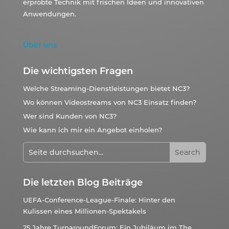
erprobte Technik mit frischen Ideen und innovativen
Anwendungen.
Über uns
Die wichtigsten Fragen
Welche Streaming-Dienstleistungen bietet NC3?
Wo können Videostreams von NC3 Einsatz finden?
Wer sind Kunden von NC3?
Wie kann ich mir ein Angebot einholen?
Die letzten Blog Beiträge
UEFA-Conference-League-Finale: Hinter den
Kulissen eines Millionen-Spektakels
25 Jahre TurnaroundForum: Ein Jubiläum im The