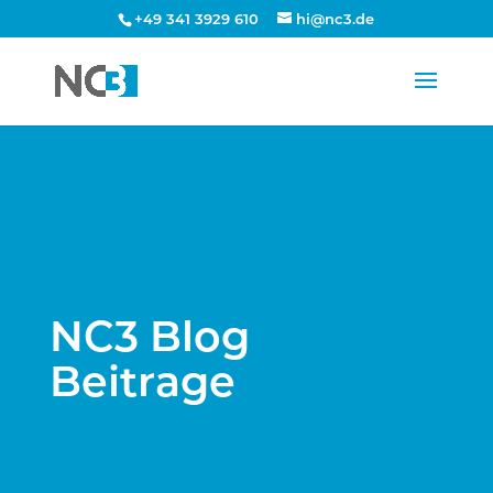
+49 341 3929 610
hi@nc3.de
NC3 Blog
Beitrage