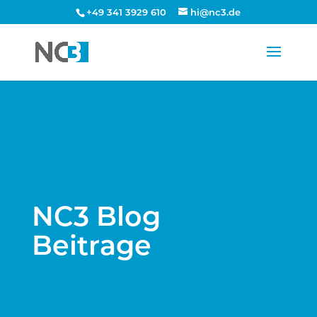
+49 341 3929 610
hi@nc3.de
NC3 Blog
Beitrage