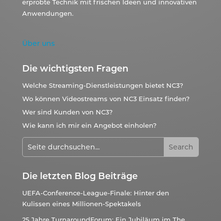
erprobte Technik mit frischen Ideen und innovativen
Anwendungen.
Über uns
Die wichtigsten Fragen
Welche Streaming-Dienstleistungen bietet NC3?
Wo können Videostreams von NC3 Einsatz finden?
Wer sind Kunden von NC3?
Wie kann ich mir ein Angebot einholen?
Die letzten Blog Beiträge
UEFA-Conference-League-Finale: Hinter den
Kulissen eines Millionen-Spektakels
25 Jahre TurnaroundForum: Ein Jubiläum im The