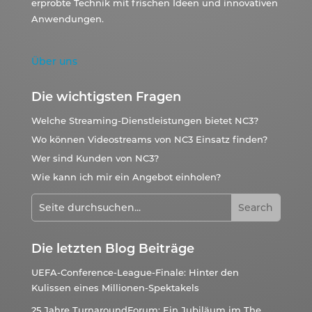
erprobte Technik mit frischen Ideen und innovativen
Anwendungen.
Über uns
Die wichtigsten Fragen
Welche Streaming-Dienstleistungen bietet NC3?
Wo können Videostreams von NC3 Einsatz finden?
Wer sind Kunden von NC3?
Wie kann ich mir ein Angebot einholen?
Die letzten Blog Beiträge
UEFA-Conference-League-Finale: Hinter den
Kulissen eines Millionen-Spektakels
25 Jahre TurnaroundForum: Ein Jubiläum im The