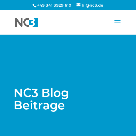
+49 341 3929 610
hi@nc3.de
NC3 Blog
Beitrage