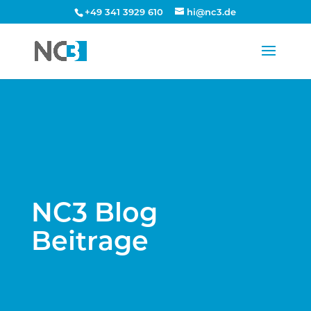
+49 341 3929 610
hi@nc3.de
NC3 Blog
Beitrage