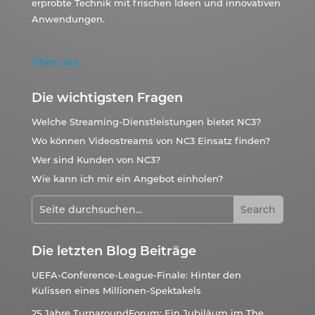
erprobte Technik mit frischen Ideen und innovativen
Anwendungen.
Über uns
Die wichtigsten Fragen
Welche Streaming-Dienstleistungen bietet NC3?
Wo können Videostreams von NC3 Einsatz finden?
Wer sind Kunden von NC3?
Wie kann ich mir ein Angebot einholen?
Die letzten Blog Beiträge
UEFA-Conference-League-Finale: Hinter den
Kulissen eines Millionen-Spektakels
25 Jahre TurnaroundForum: Ein Jubiläum im The