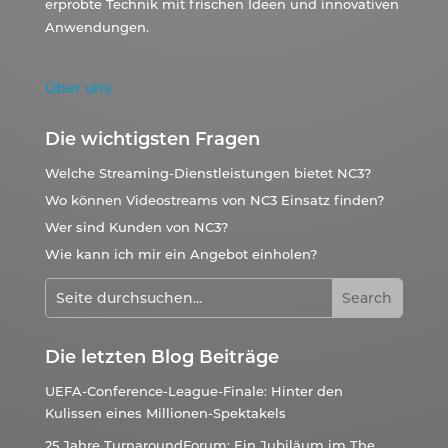
erprobte Technik mit frischen Ideen und innovativen
Anwendungen.
Über uns
Die wichtigsten Fragen
Welche Streaming-Dienstleistungen bietet NC3?
Wo können Videostreams von NC3 Einsatz finden?
Wer sind Kunden von NC3?
Wie kann ich mir ein Angebot einholen?
Die letzten Blog Beiträge
UEFA-Conference-League-Finale: Hinter den
Kulissen eines Millionen-Spektakels
25 Jahre TurnaroundForum: Ein Jubiläum im The