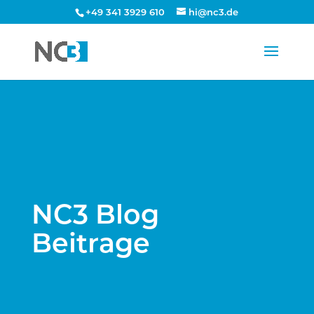
+49 341 3929 610
hi@nc3.de
NC3 Blog
Beitrage