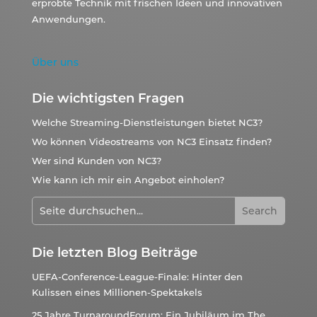
erprobte Technik mit frischen Ideen und innovativen
Anwendungen.
Über uns
Die wichtigsten Fragen
Welche Streaming-Dienstleistungen bietet NC3?
Wo können Videostreams von NC3 Einsatz finden?
Wer sind Kunden von NC3?
Wie kann ich mir ein Angebot einholen?
Die letzten Blog Beiträge
UEFA-Conference-League-Finale: Hinter den
Kulissen eines Millionen-Spektakels
25 Jahre TurnaroundForum: Ein Jubiläum im The