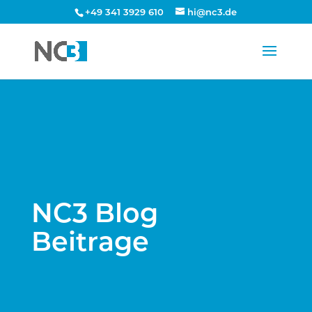
+49 341 3929 610
hi@nc3.de
NC3 Blog
Beitrage