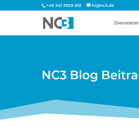
+49 341 3929 610
hi@nc3.de
Dienstleis
NC3 Blog Beitr