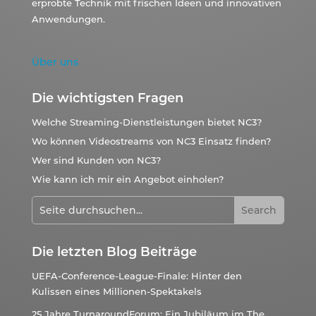
erprobte Technik mit frischen Ideen und innovativen
Anwendungen.
Über uns
Die wichtigsten Fragen
Welche Streaming-Dienstleistungen bietet NC3?
Wo können Videostreams von NC3 Einsatz finden?
Wer sind Kunden von NC3?
Wie kann ich mir ein Angebot einholen?
Die letzten Blog Beiträge
UEFA-Conference-League-Finale: Hinter den
Kulissen eines Millionen-Spektakels
25 Jahre TurnaroundForum: Ein Jubiläum im The