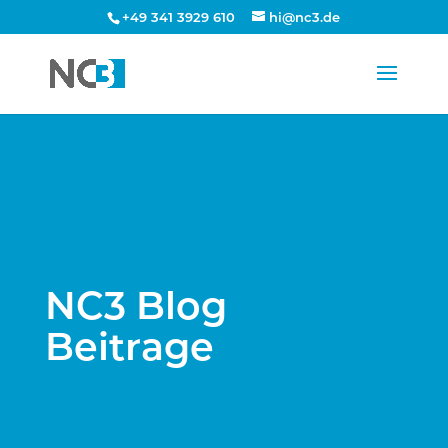
+49 341 3929 610
hi@nc3.de
NC3 Blog
Beitrage