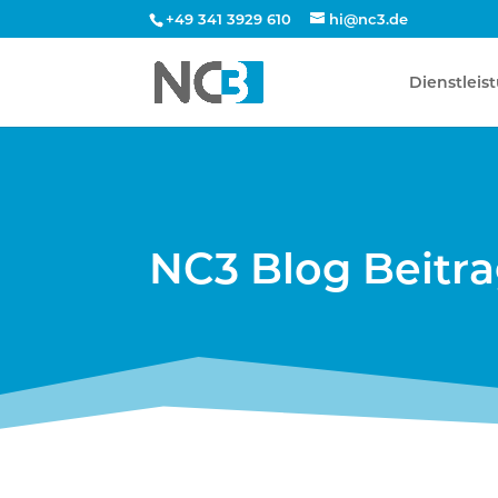
+49 341 3929 610
hi@nc3.de
Dienstleis
NC3 Blog Beitr