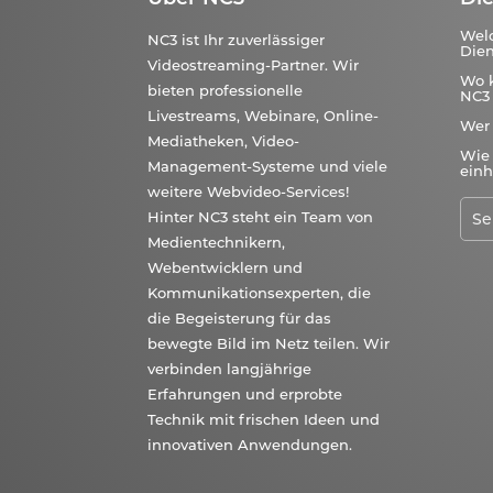
Wel
NC3 ist Ihr zuverlässiger
Dien
Videostreaming-Partner. Wir
Wo 
bieten professionelle
NC3 
Livestreams, Webinare, Online-
Wer
Mediatheken, Video-
Wie 
Management-Systeme und viele
einh
weitere Webvideo-Services!
Hinter NC3 steht ein Team von
Medientechnikern,
Webentwicklern und
Kommunikationsexperten, die
die Begeisterung für das
bewegte Bild im Netz teilen. Wir
verbinden langjährige
Erfahrungen und erprobte
Technik mit frischen Ideen und
innovativen Anwendungen.