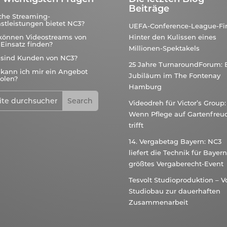
Beiträge
che Streaming-
stleistungen bietet NC3?
UEFA-Conference-League-Fin
können Videostreams von
Hinter den Kulissen eines
Einsatz finden?
Millionen-Spektakels
 sind Kunden von NC3?
25 Jahre TurnaroundForum: 
kann ich mir ein Angebot
Jubiläum im The Fontenay
olen?
Hamburg
Videodreh für Victor’s Group:
Wenn Pflege auf Gartenfreu
trifft
14. Vergabetag Bayern: NC3
liefert die Technik für Bayer
größtes Vergaberecht-Event
Tesvolt Studioproduktion – 
Studiobau zur dauerhaften
Zusammenarbeit