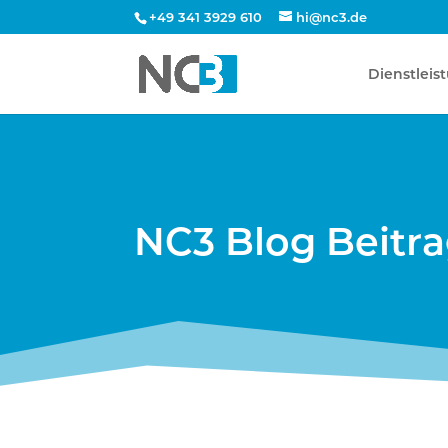
+49 341 3929 610
hi@nc3.de
Dienstleis
NC3 Blog Beitr