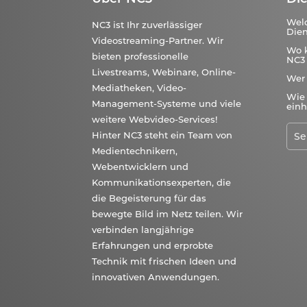
Wel
NC3 ist Ihr zuverlässiger
Dien
Videostreaming-Partner. Wir
Wo 
bieten professionelle
NC3 
Livestreams, Webinare, Online-
Wer
Mediatheken, Video-
Wie 
Management-Systeme und viele
einh
weitere Webvideo-Services!
Hinter NC3 steht ein Team von
Medientechnikern,
Webentwicklern und
Kommunikationsexperten, die
die Begeisterung für das
bewegte Bild im Netz teilen. Wir
verbinden langjährige
Erfahrungen und erprobte
Technik mit frischen Ideen und
innovativen Anwendungen.