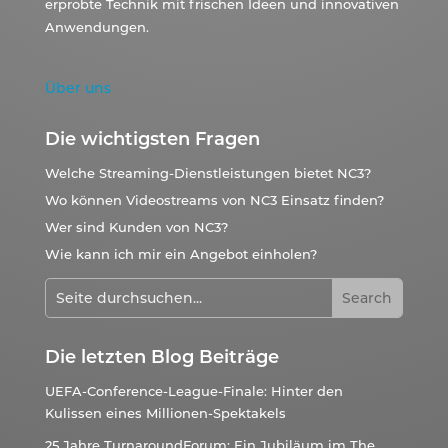
erprobte Technik mit frischen Ideen und innovativen
Anwendungen.
Über uns
Die wichtigsten Fragen
Welche Streaming-Dienstleistungen bietet NC3?
Wo können Videostreams von NC3 Einsatz finden?
Wer sind Kunden von NC3?
Wie kann ich mir ein Angebot einholen?
Die letzten Blog Beiträge
UEFA-Conference-League-Finale: Hinter den
Kulissen eines Millionen-Spektakels
25 Jahre TurnaroundForum: Ein Jubiläum im The