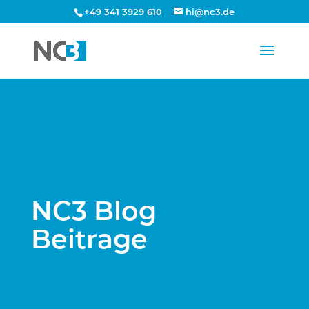
+49 341 3929 610
hi@nc3.de
NC3 Blog
Beitrage