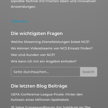
erprobte Technik mit frischen Ideen und innovativen
Anwendungen.
Über uns
Die wichtigsten Fragen
Welche Streaming-Dienstleistungen bietet NC3?
Wo können Videostreams von NC3 Einsatz finden?
Wer sind Kunden von NC3?
Wie kann ich mir ein Angebot einholen?
Die letzten Blog Beiträge
UEFA-Conference-League-Finale: Hinter den
Kulissen eines Millionen-Spektakels
25 Jahre TurnaroundForum: Ein Jubiläum im The