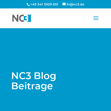
+49 341 3929 610
hi@nc3.de
NC3 Blog
Beitrage