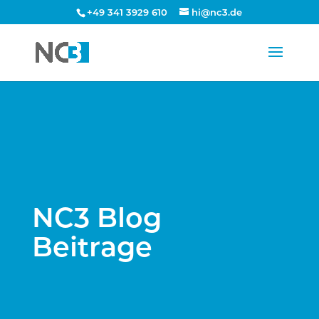
+49 341 3929 610
hi@nc3.de
NC3 Blog
Beitrage