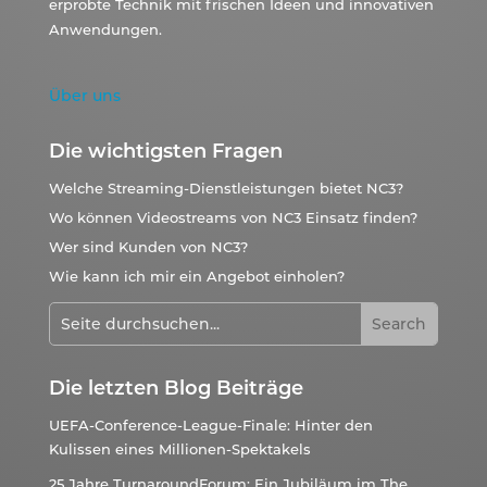
erprobte Technik mit frischen Ideen und innovativen
Anwendungen.
Über uns
Die wichtigsten Fragen
Welche Streaming-Dienstleistungen bietet NC3?
Wo können Videostreams von NC3 Einsatz finden?
Wer sind Kunden von NC3?
Wie kann ich mir ein Angebot einholen?
Die letzten Blog Beiträge
UEFA-Conference-League-Finale: Hinter den
Kulissen eines Millionen-Spektakels
25 Jahre TurnaroundForum: Ein Jubiläum im The