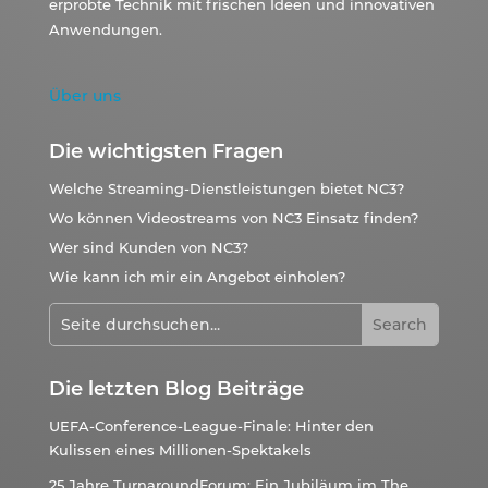
erprobte Technik mit frischen Ideen und innovativen
Anwendungen.
Über uns
Die wichtigsten Fragen
Welche Streaming-Dienstleistungen bietet NC3?
Wo können Videostreams von NC3 Einsatz finden?
Wer sind Kunden von NC3?
Wie kann ich mir ein Angebot einholen?
Die letzten Blog Beiträge
UEFA-Conference-League-Finale: Hinter den
Kulissen eines Millionen-Spektakels
25 Jahre TurnaroundForum: Ein Jubiläum im The