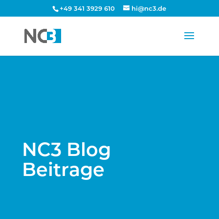
+49 341 3929 610
hi@nc3.de
NC3 Blog
Beitrage