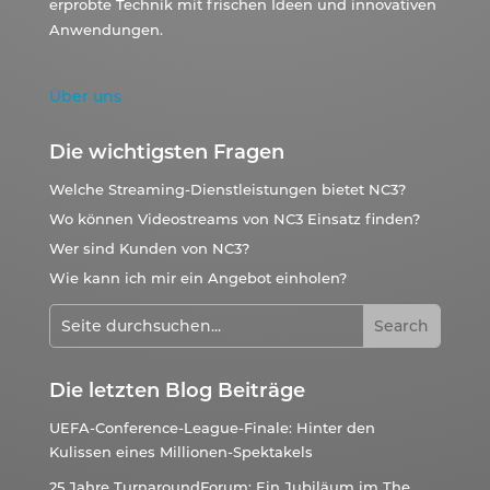
erprobte Technik mit frischen Ideen und innovativen
Anwendungen.
Über uns
Die wichtigsten Fragen
Welche Streaming-Dienstleistungen bietet NC3?
Wo können Videostreams von NC3 Einsatz finden?
Wer sind Kunden von NC3?
Wie kann ich mir ein Angebot einholen?
Die letzten Blog Beiträge
UEFA-Conference-League-Finale: Hinter den
Kulissen eines Millionen-Spektakels
25 Jahre TurnaroundForum: Ein Jubiläum im The