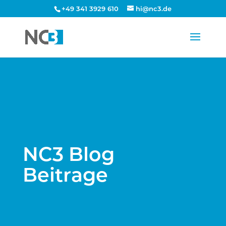
+49 341 3929 610
hi@nc3.de
NC3 Blog
Beitrage