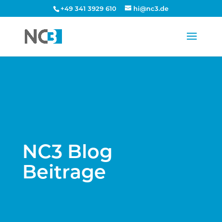
+49 341 3929 610
hi@nc3.de
NC3 Blog
Beitrage