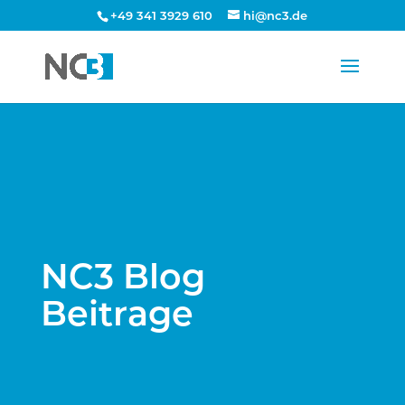
+49 341 3929 610
hi@nc3.de
NC3 Blog
Beitrage