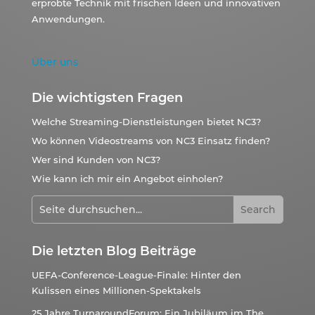
erprobte Technik mit frischen Ideen und innovativen
Anwendungen.
Über uns
Die wichtigsten Fragen
Welche Streaming-Dienstleistungen bietet NC3?
Wo können Videostreams von NC3 Einsatz finden?
Wer sind Kunden von NC3?
Wie kann ich mir ein Angebot einholen?
Die letzten Blog Beiträge
UEFA-Conference-League-Finale: Hinter den
Kulissen eines Millionen-Spektakels
25 Jahre TurnaroundForum: Ein Jubiläum im The