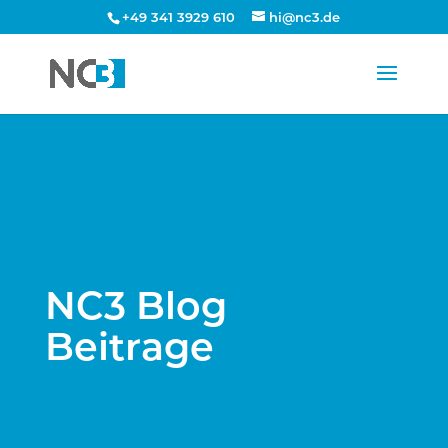
+49 341 3929 610
hi@nc3.de
NC3 Blog
Beitrage