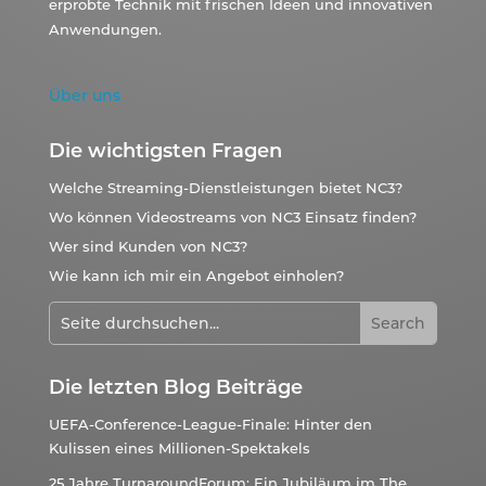
erprobte Technik mit frischen Ideen und innovativen
Anwendungen.
Über uns
Die wichtigsten Fragen
Welche Streaming-Dienstleistungen bietet NC3?
Wo können Videostreams von NC3 Einsatz finden?
Wer sind Kunden von NC3?
Wie kann ich mir ein Angebot einholen?
Die letzten Blog Beiträge
UEFA-Conference-League-Finale: Hinter den
Kulissen eines Millionen-Spektakels
25 Jahre TurnaroundForum: Ein Jubiläum im The