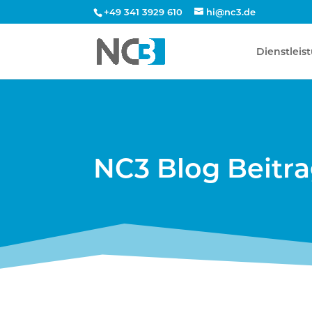
+49 341 3929 610
hi@nc3.de
Dienstleis
NC3 Blog Beitr