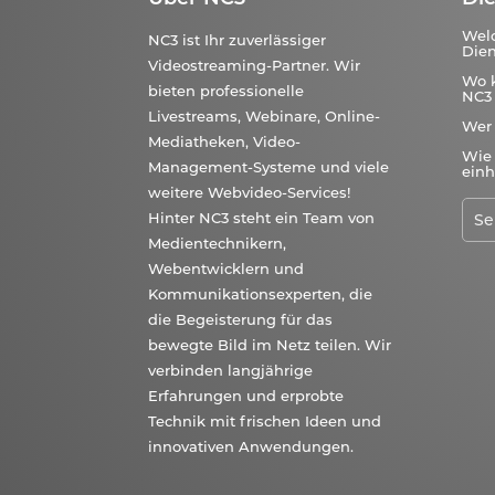
Wel
NC3 ist Ihr zuverlässiger
Dien
Videostreaming-Partner. Wir
Wo 
bieten professionelle
NC3 
Livestreams, Webinare, Online-
Wer
Mediatheken, Video-
Wie 
Management-Systeme und viele
einh
weitere Webvideo-Services!
Hinter NC3 steht ein Team von
Medientechnikern,
Webentwicklern und
Kommunikationsexperten, die
die Begeisterung für das
bewegte Bild im Netz teilen. Wir
verbinden langjährige
Erfahrungen und erprobte
Technik mit frischen Ideen und
innovativen Anwendungen.