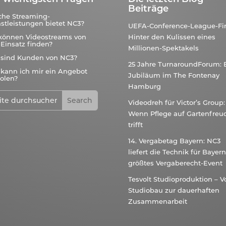
Beiträge
che Streaming-
stleistungen bietet NC3?
UEFA-Conference-League-Fin
können Videostreams von
Hinter den Kulissen eines
Einsatz finden?
Millionen-Spektakels
 sind Kunden von NC3?
25 Jahre TurnaroundForum: 
kann ich mir ein Angebot
Jubiläum im The Fontenay
olen?
Hamburg
Videodreh für Victor’s Group:
Wenn Pflege auf Gartenfreu
trifft
14. Vergabetag Bayern: NC3
liefert die Technik für Bayer
größtes Vergaberecht-Event
Tesvolt Studioproduktion – 
Studiobau zur dauerhaften
Zusammenarbeit