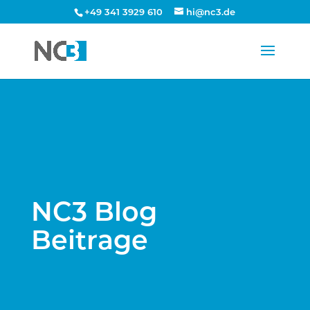
+49 341 3929 610
hi@nc3.de
NC3 Blog
Beitrage