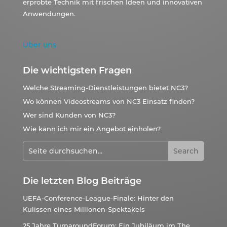
erprobte Technik mit frischen Ideen und innovativen
Anwendungen.
Über uns
Die wichtigsten Fragen
Welche Streaming-Dienstleistungen bietet NC3?
Wo können Videostreams von NC3 Einsatz finden?
Wer sind Kunden von NC3?
Wie kann ich mir ein Angebot einholen?
Die letzten Blog Beiträge
UEFA-Conference-League-Finale: Hinter den
Kulissen eines Millionen-Spektakels
25 Jahre TurnaroundForum: Ein Jubiläum im The