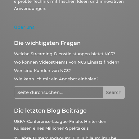
erprobte Technik mit frischen Ideen und innovativen
Anwendungen.
Über uns
Die wichtigsten Fragen
Welche Streaming-Dienstleistungen bietet NC3?
Wo können Videostreams von NC3 Einsatz finden?
Wer sind Kunden von NC3?
Wie kann ich mir ein Angebot einholen?
Die letzten Blog Beiträge
UEFA-Conference-League-Finale: Hinter den
Kulissen eines Millionen-Spektakels
25 Jahre TurnaroundForum: Ein Jubiläum im The