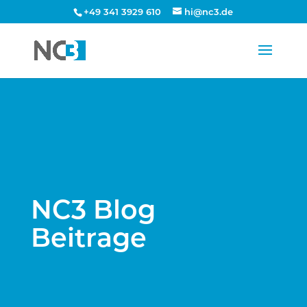
+49 341 3929 610
hi@nc3.de
NC3 Blog
Beitrage