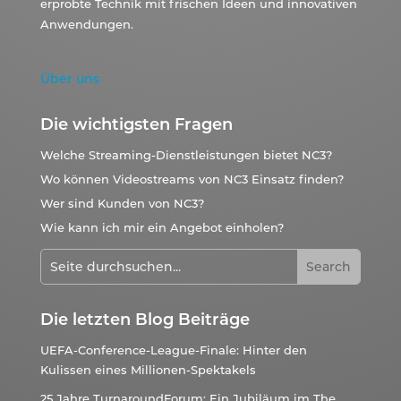
erprobte Technik mit frischen Ideen und innovativen
Anwendungen.
Über uns
Die wichtigsten Fragen
Welche Streaming-Dienstleistungen bietet NC3?
Wo können Videostreams von NC3 Einsatz finden?
Wer sind Kunden von NC3?
Wie kann ich mir ein Angebot einholen?
Die letzten Blog Beiträge
UEFA-Conference-League-Finale: Hinter den
Kulissen eines Millionen-Spektakels
25 Jahre TurnaroundForum: Ein Jubiläum im The