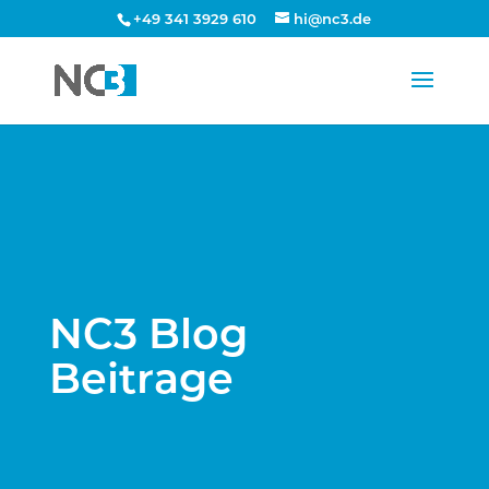
+49 341 3929 610
hi@nc3.de
NC3 Blog
Beitrage