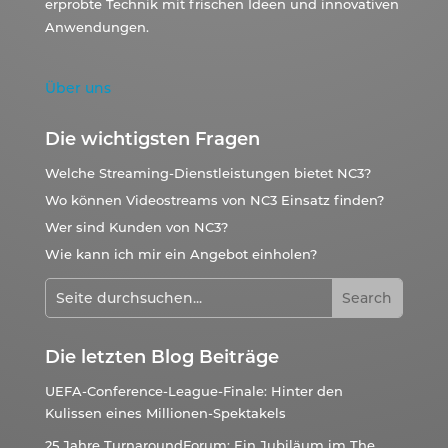
erprobte Technik mit frischen Ideen und innovativen
Anwendungen.
Über uns
Die wichtigsten Fragen
Welche Streaming-Dienstleistungen bietet NC3?
Wo können Videostreams von NC3 Einsatz finden?
Wer sind Kunden von NC3?
Wie kann ich mir ein Angebot einholen?
Die letzten Blog Beiträge
UEFA-Conference-League-Finale: Hinter den
Kulissen eines Millionen-Spektakels
25 Jahre TurnaroundForum: Ein Jubiläum im The