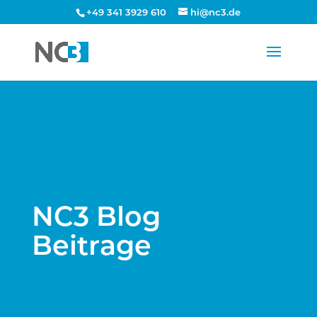
+49 341 3929 610
hi@nc3.de
NC3 Blog
Beitrage