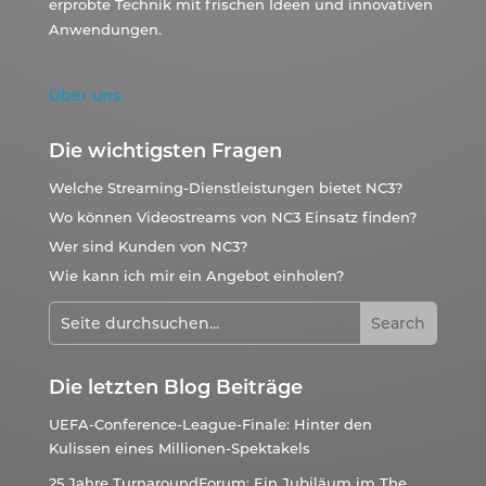
erprobte Technik mit frischen Ideen und innovativen
Anwendungen.
Über uns
Die wichtigsten Fragen
Welche Streaming-Dienstleistungen bietet NC3?
Wo können Videostreams von NC3 Einsatz finden?
Wer sind Kunden von NC3?
Wie kann ich mir ein Angebot einholen?
Die letzten Blog Beiträge
UEFA-Conference-League-Finale: Hinter den
Kulissen eines Millionen-Spektakels
25 Jahre TurnaroundForum: Ein Jubiläum im The