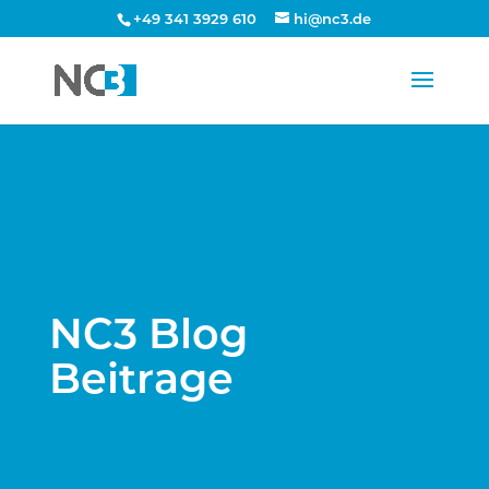
+49 341 3929 610
hi@nc3.de
NC3 Blog
Beitrage