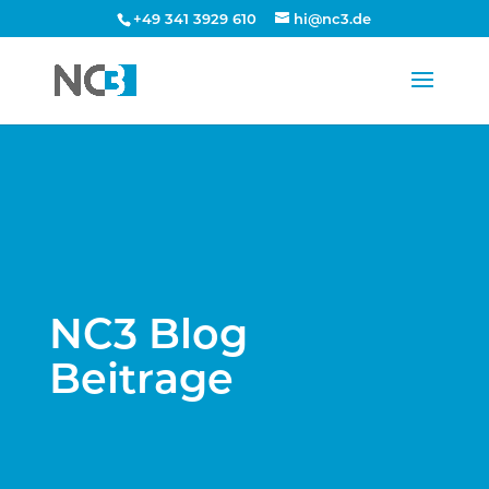
+49 341 3929 610
hi@nc3.de
NC3 Blog
Beitrage