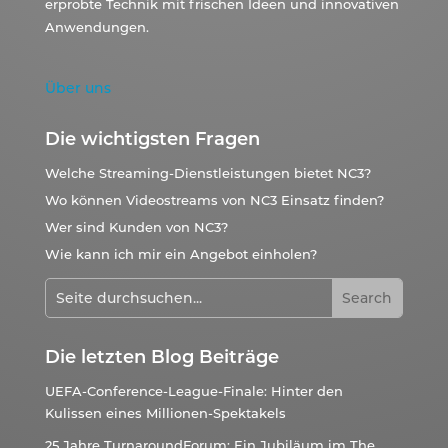
erprobte Technik mit frischen Ideen und innovativen
Anwendungen.
Über uns
Die wichtigsten Fragen
Welche Streaming-Dienstleistungen bietet NC3?
Wo können Videostreams von NC3 Einsatz finden?
Wer sind Kunden von NC3?
Wie kann ich mir ein Angebot einholen?
Die letzten Blog Beiträge
UEFA-Conference-League-Finale: Hinter den
Kulissen eines Millionen-Spektakels
25 Jahre TurnaroundForum: Ein Jubiläum im The