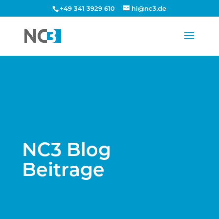
+49 341 3929 610
hi@nc3.de
NC3 Blog
Beitrage