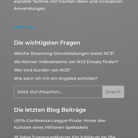
erprobte Technik mit frischen Ideen und innovativen
Anwendungen.
Über uns
Die wichtigsten Fragen
Welche Streaming-Dienstleistungen bietet NC3?
Wo können Videostreams von NC3 Einsatz finden?
Wer sind Kunden von NC3?
Wie kann ich mir ein Angebot einholen?
Die letzten Blog Beiträge
UEFA-Conference-League-Finale: Hinter den
Kulissen eines Millionen-Spektakels
25 Jahre TurnaroundForum: Ein Jubiläum im The