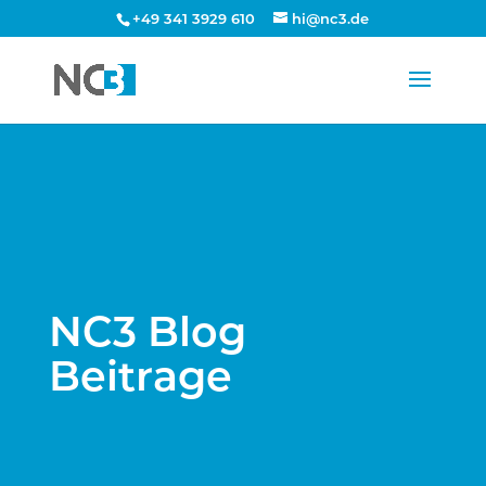
+49 341 3929 610
hi@nc3.de
NC3 Blog
Beitrage