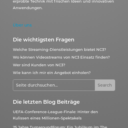
erprobte Technik mit frischen Ideen und innovativen
Anwendungen.
Über uns
Die wichtigsten Fragen
Welche Streaming-Dienstleistungen bietet NC3?
Wo können Videostreams von NC3 Einsatz finden?
Wer sind Kunden von NC3?
Wie kann ich mir ein Angebot einholen?
Die letzten Blog Beiträge
UEFA-Conference-League-Finale: Hinter den
Kulissen eines Millionen-Spektakels
25 Jahre TurnaroundForum: Ein Jubiläum im The