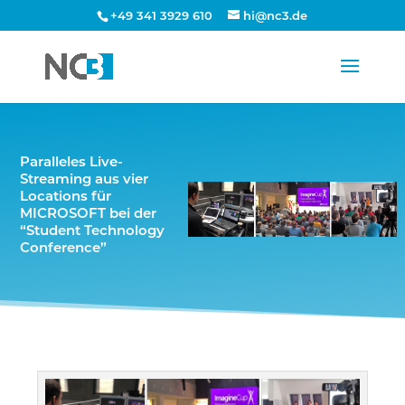
+49 341 3929 610
hi@nc3.de
Paralleles Live-
Streaming aus vier
Locations für
MICROSOFT bei der
“Student Technology
Conference”