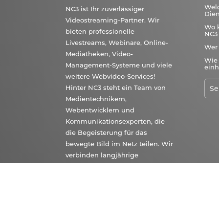
Wel
NC3 ist Ihr zuverlässiger
Dien
Videostreaming-Partner. Wir
Wo 
bieten professionelle
NC3 
Livestreams, Webinare, Online-
Wer
Mediatheken, Video-
Wie 
Management-Systeme und viele
einh
weitere Webvideo-Services!
Hinter NC3 steht ein Team von
Medientechnikern,
Webentwicklern und
Kommunikationsexperten, die
die Begeisterung für das
bewegte Bild im Netz teilen. Wir
verbinden langjährige
Erfahrungen und erprobte
Technik mit frischen Ideen und
innovativen Anwendungen.
Über uns