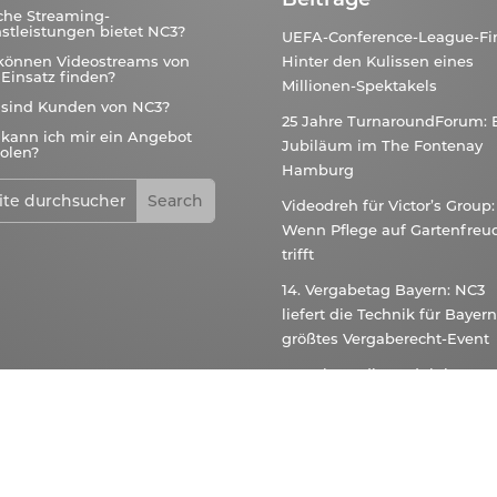
che Streaming-
stleistungen bietet NC3?
UEFA-Conference-League-Fin
können Videostreams von
Hinter den Kulissen eines
Einsatz finden?
Millionen-Spektakels
 sind Kunden von NC3?
25 Jahre TurnaroundForum: 
kann ich mir ein Angebot
Jubiläum im The Fontenay
olen?
Hamburg
Videodreh für Victor’s Group:
Wenn Pflege auf Gartenfreu
trifft
14. Vergabetag Bayern: NC3
liefert die Technik für Bayer
größtes Vergaberecht-Event
Tesvolt Studioproduktion – 
Studiobau zur dauerhaften
Zusammenarbeit