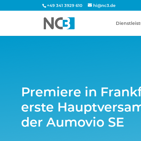
+49 341 3929 610
hi@nc3.de
Dienstleis
Premiere in Frankf
erste Hauptvers
der Aumovio SE