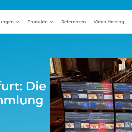
tungen
Produkte
Referenzen
Video-Hosting
urt: Die
ammlung