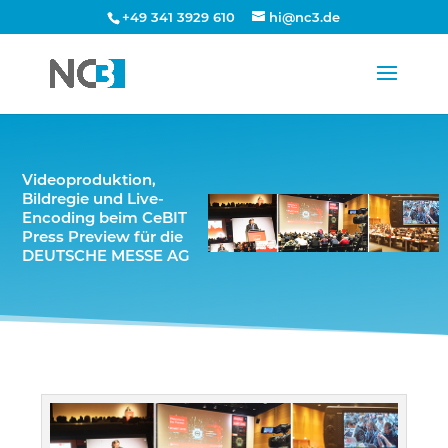
+49 341 3929 610
hi@nc3.de
Videoproduktion,
Bildregie und Live-
Encoding beim CeBIT
Press Preview für die
DEUTSCHE MESSE AG