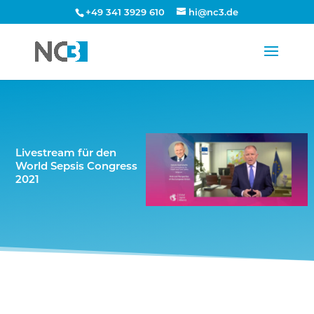
+49 341 3929 610
hi@nc3.de
Livestream für den
World Sepsis Congress
2021