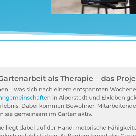
Gartenarbeit als Therapie – das Proj
en – was sich nach einem entspannten Wochenend
hngemeinschaften
in Alperstedt und Elxleben gel
lebnis. Dabei kommen Bewohner, Mitarbeitende
 sie gemeinsam im Garten aktiv.
ge liegt dabei auf der Hand: motorische Fähigke
eitsgefühl stärken. Außerdem bringt das Gärtne