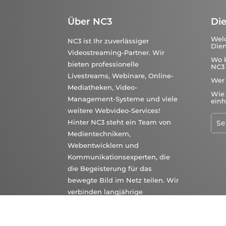
Über NC3
Die
Wel
NC3 ist Ihr zuverlässiger
Dien
Videostreaming-Partner. Wir
Wo 
bieten professionelle
NC3 
Livestreams, Webinare, Online-
Wer
Mediatheken, Video-
Wie 
Management-Systeme und viele
einh
weitere Webvideo-Services!
Hinter NC3 steht ein Team von
Medientechnikern,
Webentwicklern und
Kommunikationsexperten, die
die Begeisterung für das
bewegte Bild im Netz teilen. Wir
verbinden langjährige
Erfahrungen und erprobte
Technik mit frischen Ideen und