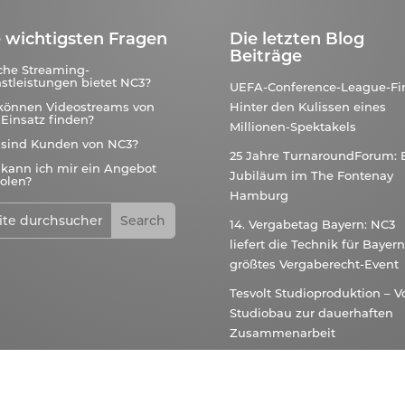
 wichtigsten Fragen
Die letzten Blog
Beiträge
che Streaming-
stleistungen bietet NC3?
UEFA-Conference-League-Fin
können Videostreams von
Hinter den Kulissen eines
Einsatz finden?
Millionen-Spektakels
 sind Kunden von NC3?
25 Jahre TurnaroundForum: 
kann ich mir ein Angebot
Jubiläum im The Fontenay
olen?
Hamburg
14. Vergabetag Bayern: NC3
liefert die Technik für Bayer
größtes Vergaberecht-Event
Tesvolt Studioproduktion – 
Studiobau zur dauerhaften
Zusammenarbeit
Teilhabe beginnt mit dem
richtigen Setup – Hybride
Konferenz im BMAS Berlin