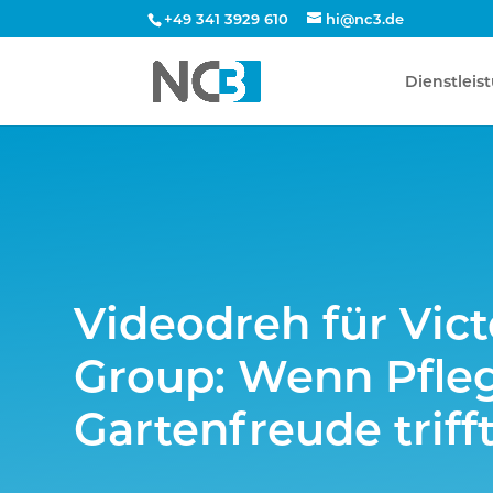
+49 341 3929 610
hi@nc3.de
Dienstleis
Videodreh für Vict
Group: Wenn Pfle
Gartenfreude triff