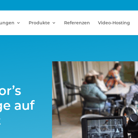
tungen
Produkte
Referenzen
Video-Hosting
or’s
ge auf
t