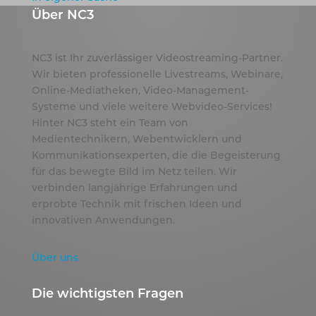
Über NC3
NC3 ist Ihr zuverlässiger Videostreaming-Partner.
Wir bieten professionelle Livestreams, Webinare,
Online-Mediatheken, Video-Management-
Systeme und viele weitere Webvideo-Services!
Hinter NC3 steht ein Team von
Medientechnikern, Webentwicklern und
Kommunikationsexperten, die die Begeisterung
für das bewegte Bild im Netz teilen. Wir
verbinden langjährige Erfahrungen und
erprobte Technik mit frischen Ideen und
innovativen Anwendungen.
Über uns
Die wichtigsten Fragen