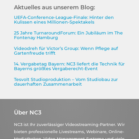
Aktuelles aus unserem Blog:
UEFA-Conference-League-Finale: Hinter den
Kulissen eines Millionen-Spektakels
25 Jahre TurnaroundForum: Ein Jubiläum im The
Fontenay Hamburg
Videodreh für Victor’s Group: Wenn Pflege auf
Gartenfreude trifft
14. Vergabetag Bayern: NC3 liefert die Technik für
Bayerns größtes Vergaberecht-Event
Tesvolt Studioproduktion – Vom Studiobau zur
dauerhaften Zusammenarbeit
Über NC3
NC3 ist Ihr zuverlässiger Videostreaming-Partner. Wir
bieten professionelle Livestreams, Webinare, Online-
Mediatheken, Video-Management-Systeme und viele