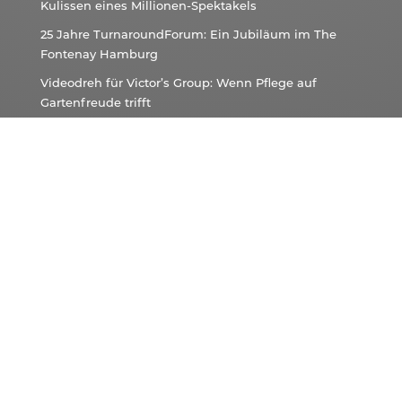
Kulissen eines Millionen-Spektakels
25 Jahre TurnaroundForum: Ein Jubiläum im The
Fontenay Hamburg
Videodreh für Victor’s Group: Wenn Pflege auf
Gartenfreude trifft
14. Vergabetag Bayern: NC3 liefert die Technik für
Bayerns größtes Vergaberecht-Event
Tesvolt Studioproduktion – Vom Studiobau zur
dauerhaften Zusammenarbeit
Kontaktieren Sie uns!
NC3
Berlin:
+49 30 120 885 75
NC3
Hannover:
+49 511 874 536 60
NC3
München: