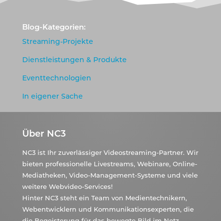
Blog-Kategorien:
Streaming-Projekte
Dienstleistungen & Produkte
Eventtechnologien
In eigener Sache
Über NC3
NC3 ist Ihr zuverlässiger Videostreaming-Partner. Wir
bieten professionelle Livestreams, Webinare, Online-
Mediatheken, Video-Management-Systeme und viele
weitere Webvideo-Services!
Hinter NC3 steht ein Team von Medientechnikern,
Webentwicklern und Kommunikationsexperten, die
die Begeisterung für das bewegte Bild im Netz