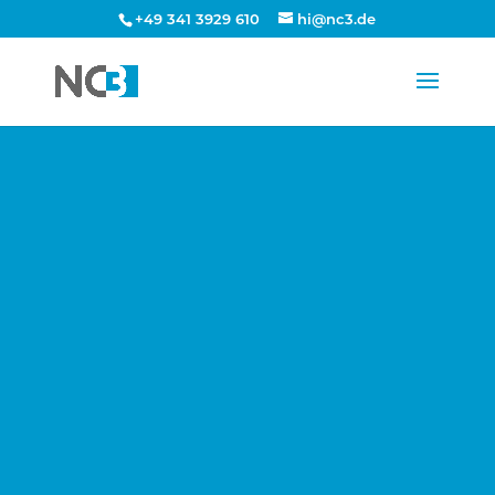
+49 341 3929 610
hi@nc3.de