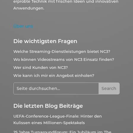
erprobte Technik mit frischen Ideen und innovativen
Anwendungen.
Über uns
Die wichtigsten Fragen
Welche Streaming-Dienstleistungen bietet NC3?
Wo können Videostreams von NC3 Einsatz finden?
Wer sind Kunden von NC3?
Wie kann ich mir ein Angebot einholen?
Die letzten Blog Beiträge
UEFA-Conference-League-Finale: Hinter den
Kulissen eines Millionen-Spektakels
25 Jahre TurnaroundForum: Ein Jubiläum im The