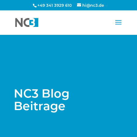
+49 341 3929 610
hi@nc3.de
NC3 Blog
Beitrage