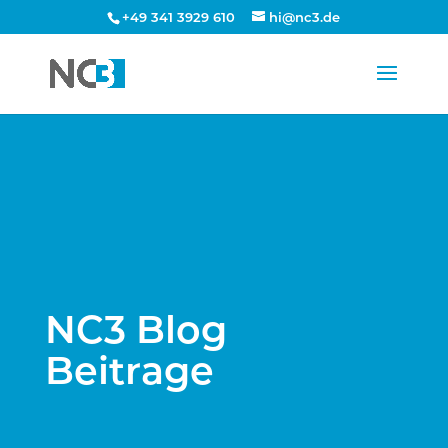
+49 341 3929 610
hi@nc3.de
NC3 Blog
Beitrage