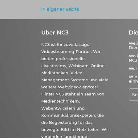
In eigener Sache
Über NC3
Die
Wel
NC3 ist Ihr zuverlässiger
Dien
Videostreaming-Partner. Wir
Wo 
bieten professionelle
NC3 
Livestreams, Webinare, Online-
Wer
Mediatheken, Video-
Wie 
Management-Systeme und viele
einh
weitere Webvideo-Services!
Hinter NC3 steht ein Team von
Medientechnikern,
Webentwicklern und
Kommunikationsexperten, die
die Begeisterung für das
bewegte Bild im Netz teilen. Wir
verbinden langjährige