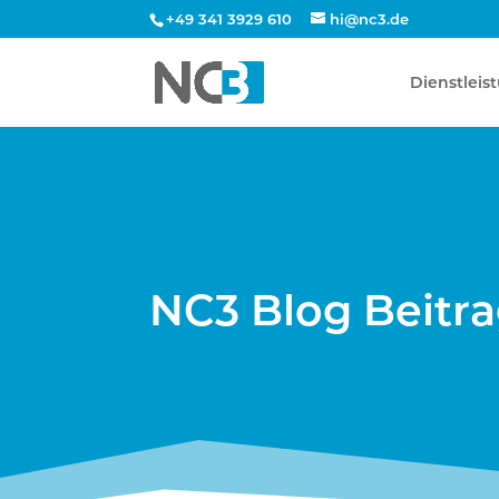
+49 341 3929 610
hi@nc3.de
Dienstleis
NC3 Blog Beitr