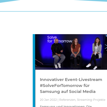
Innovativer Event-Livestream
#SolveForTomorrow für
Samsung auf Social Media
20 Jan 2022
|
Referenzen
,
Streaming-Projekte
Samsung und Innovationen: Die