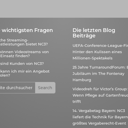
 wichtigsten Fragen
Die letzten Blog
Beiträge
che Streaming-
stleistungen bietet NC3?
UEFA-Conference-League-Fin
können Videostreams von
Hinter den Kulissen eines
Einsatz finden?
Millionen-Spektakels
 sind Kunden von NC3?
25 Jahre TurnaroundForum: 
kann ich mir ein Angebot
Jubiläum im The Fontenay
olen?
Hamburg
Videodreh für Victor’s Group:
Wenn Pflege auf Gartenfreu
trifft
14. Vergabetag Bayern: NC3
liefert die Technik für Bayer
größtes Vergaberecht-Event