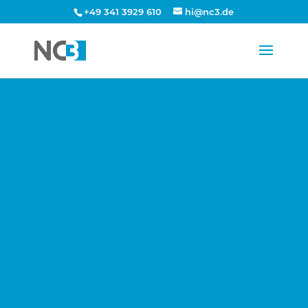
+49 341 3929 610
hi@nc3.de